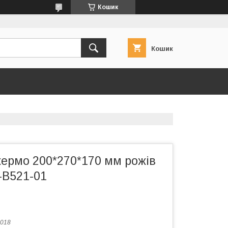
Кошик
Кошик
кермо 200*270*170 мм рожів
B521-01
018