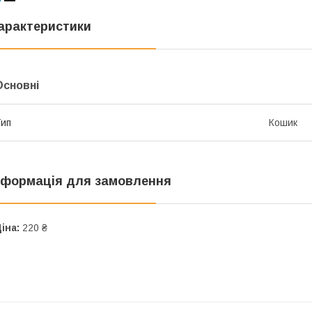
арактеристики
Основні
ип
Кошик
нформація для замовлення
іна:
220 ₴