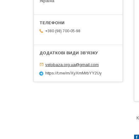
Україна
+380 (98) 700-05-98
velobaza.org.ua@gmail.com
https://t.me/m/XyXmMrbYY2Uy
К