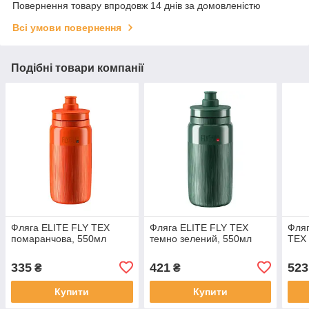
Повернення товару впродовж 14 днів за домовленістю
Всі умови повернення
Подібні товари компанії
Фляга ELITE FLY TEX
Фляга ELITE FLY TEX
Фляг
помаранчова, 550мл
темно зелений, 550мл
TEX 
335
421
523
₴
₴
Купити
Купити