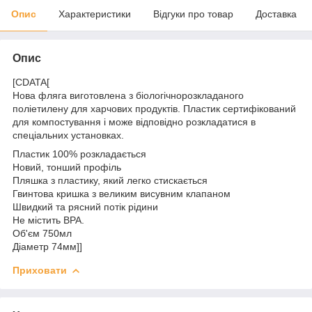
Опис
Характеристики
Відгуки про товар
Доставка
Опис
[CDATA[
Нова фляга виготовлена з біологічнорозкладаного
поліетилену для харчових продуктів. Пластик сертифікований
для компостування
і може відповідно розкладатися в
спеціальних установках.
Пластик 100% розкладається
Новий, тонший профіль
Пляшка з пластику, який легко стискається
Гвинтова кришка з великим висувним клапаном
Швидкий та рясний потік рідини
Не містить ВРА.
Об'єм 750мл
Діаметр 74мм]]
Приховати