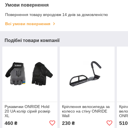
Умови повернення
Повернення товару впродовж 14 днів за домовленістю
Всі умови повернення
Подібні товари компанії
Рукавички ONRIDE Hold
Кріплення велосипеда за
Кріп
20 UA колір сірий розмір
колесо на стіну ONRIDE
вел
XL
Wall
ONRI
стін
460
230
510
₴
₴