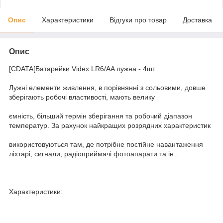
Опис
Характеристики
Відгуки про товар
Доставка
Опис
[CDATA[Батарейки Videx LR6/AA лужна - 4шт
Лужні елементи живлення, в порівнянні з сольовими, довше
зберігають робочі властивості, мають велику
ємність, більший термін зберігання та робочий діапазон
температур. За рахунок найкращих розрядних характеристик
використовуються там, де потрібне постійне навантаження
ліхтарі, сигнали, радіоприймачі фотоапарати та ін..
Характеристики: