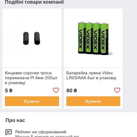
Подібні товари компанії
Кінцевик сорочки троса
Батарейка лужна Videx
перемикача Pl 4мм 200шт
LR03/AAA 4шт в упаковці
в упаковці
5
80
₴
₴
Купити
Купити
Про нас
Рейтинг не сформований
Менше 5 відгуків за останній рік