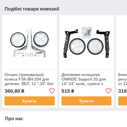
Подібні товари компанії
Опорні (тренувальні)
Допоміжні коліщатка
Боко
колеса FSK-BH-204 для
ONRIDE Support 20 для
регу
дитячих. ВЕЛ. 12 "-20" білі
14"-24" коліс, сумісні з
от 1
з чорним (білий з чорним)
перемикачами
усил
360,80
515
318
₴
₴
упак
Купити
Купити
Про нас