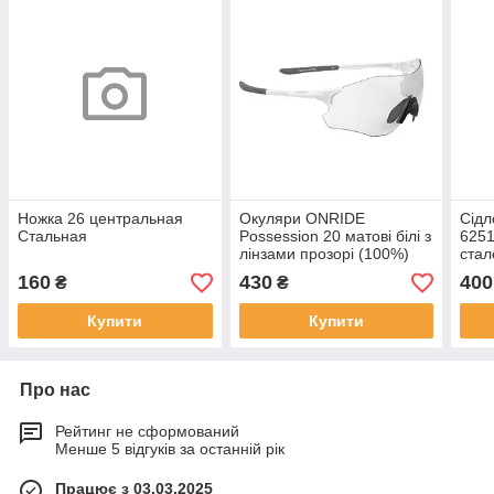
Ножка 26 центральная
Окуляри ONRIDE
Сідл
Стальная
Possession 20 матові білі з
6251
лінзами прозорі (100%)
стал
плас
160
430
400
₴
₴
пери
Купити
Купити
Про нас
Рейтинг не сформований
Менше 5 відгуків за останній рік
Працює з 03.03.2025