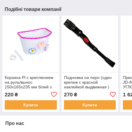
Подібні товари компанії
Корзина Pl с креплением
Подножка на перо (один
Прис
на руль/вынос
крепеж с красной
JD-8
150x165x235 мм білий з
наклейкой выдвижная )
УГЛ
рожевим BRAVVOS FL-
220
270
1 6
₴
₴
BS22-02
Купити
Купити
Про нас