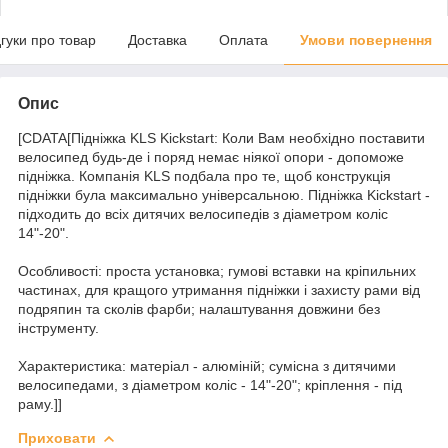
дгуки про товар
Доставка
Оплата
Умови повернення
Опис
[CDATA[Підніжка KLS Kickstart: Коли Вам необхідно поставити
велосипед будь-де і поряд немає ніякої опори - допоможе
підніжка. Компанія KLS подбала про те, щоб конструкція
підніжки була максимально універсальною. Підніжка Kickstart -
підходить до всіх дитячих велосипедів з діаметром коліс
14"-20".
Особливості: проста установка; гумові вставки на кріпильних
частинах, для кращого утримання підніжки і захисту рами від
подряпин та сколів фарби; налаштування довжини без
інструменту.
Характеристика: матеріал - алюміній; сумісна з дитячими
велосипедами, з діаметром коліс - 14"-20"; кріплення - під
раму.]]
Приховати