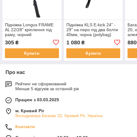
Підніжка Longus FRAME
Підніжка KLS E-kick 24" -
Бага
AL 22/28" кріплення під
29" на перо під два болти
20, 
раму, чорний
40мм, чорна (polybag)
алюм
унів
305
1 080
880
₴
₴
Купити
Купити
Про нас
Рейтинг не сформований
Менше 5 відгуків за останній рік
Працює з 03.03.2025
м. Кривий Ріг
Володимира Бизова 32, Кривий Ріг, Україна
Контакти