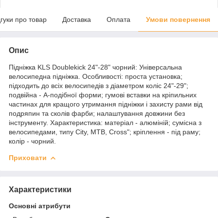
дгуки про товар
Доставка
Оплата
Умови повернення
Опис
Підніжка KLS Doublekick 24"-28" чорний: Універсальна
велосипедна підніжка. Особливості: проста установка;
підходить до всіх велосипедів з діаметром коліс 24"-29";
подвійна - А-подібної форми; гумові вставки на кріпильних
частинах для кращого утримання підніжки і захисту рами від
подряпин та сколів фарби; налаштування довжини без
інструменту. Характеристика: матеріал - алюміній; сумісна з
велосипедами, типу City, MTB, Cross"; кріплення - під раму;
колір - чорний.
Приховати
Характеристики
Основні атрибути