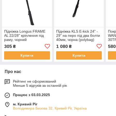
Підніжка Longus FRAME
Підніжка KLS E-kick 24" -
Покр
AL 22/28" кріплення під
29" на перо під два болти
WAN
раму, чорний
40мм, чорна (polybag)
30TP
305
1 080
580
₴
₴
Купити
Купити
Про нас
Рейтинг не сформований
Менше 5 відгуків за останній рік
Працює з 03.03.2025
м. Кривий Ріг
Володимира Бизова 32, Кривий Ріг, Україна