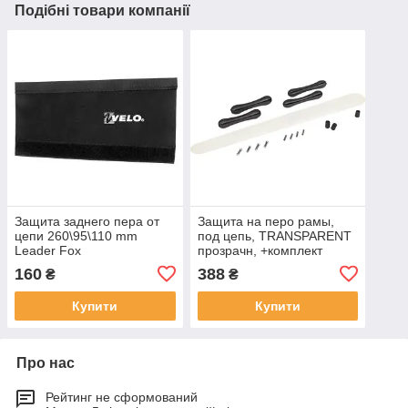
Подібні товари компанії
Защита заднего пера от
Защита на перо рамы,
цепи 260\95\110 mm
под цепь, TRANSPARENT
Leader Fox
прозрачн, +комплект
защиты от рубашек
160
388
₴
₴
Купити
Купити
Про нас
Рейтинг не сформований