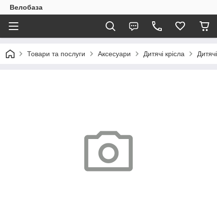
Велобаза
Товари та послуги
Аксесуари
Дитячі крісла
Дитячі