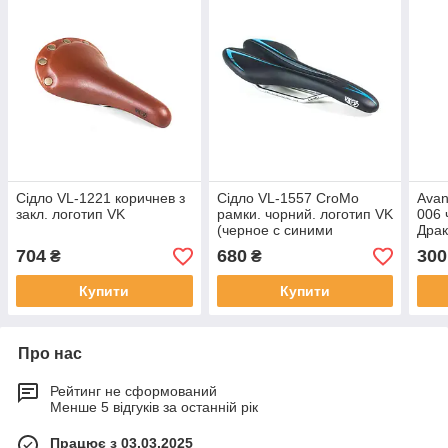
Сідло VL-1221 коричнев з
Сідло VL-1557 CroMo
Avan
закл. логотип VK
рамки. чорний. логотип VK
006 
(черное с синими
Драк
полосками )
елас
704
680
300
₴
₴
із з
Купити
Купити
Про нас
Рейтинг не сформований
Менше 5 відгуків за останній рік
Працює з 03.03.2025