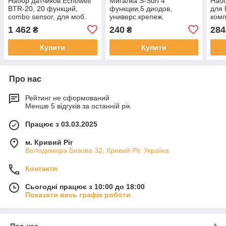
Набор датчиков Echowell
Мигалка S-Sun 4
Набо
BTR-20, 20 функций,
функции,5 диодов,
для 
combo sensor, для моб.
универс.крепеж.
ком
телефона, черный
батарейки, белая
1 462
240
284
₴
₴
Купити
Купити
Про нас
Рейтинг не сформований
Менше 5 відгуків за останній рік
Працює з 03.03.2025
м. Кривий Ріг
Володимира Бизова 32, Кривий Ріг, Україна
Контакти
Сьогодні працює з 10:00 до 18:00
Показати весь графік роботи
Про нас