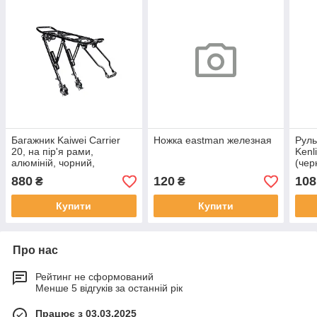
Багажник Kaiwei Carrier
Ножка eastman железная
Руль
20, на пір'я рами,
Kenl
алюміній, чорний,
(чер
універсальне кріплення
880
120
108
₴
₴
Купити
Купити
Про нас
Рейтинг не сформований
Менше 5 відгуків за останній рік
Працює з 03.03.2025