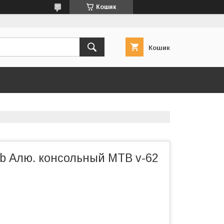
Кошик
Кошик
lb Алю. консольный MTB v-62