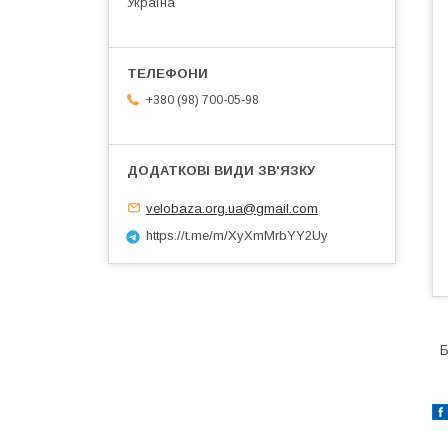
Україна
+380 (98) 700-05-98
velobaza.org.ua@gmail.com
https://t.me/m/XyXmMrbYY2Uy
Б