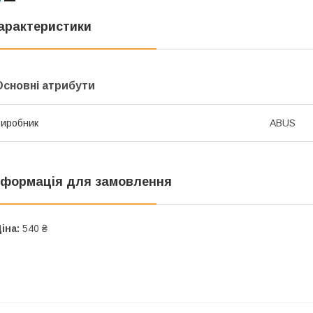
арактеристики
Основні атрибути
иробник
ABUS
нформація для замовлення
іна:
540 ₴