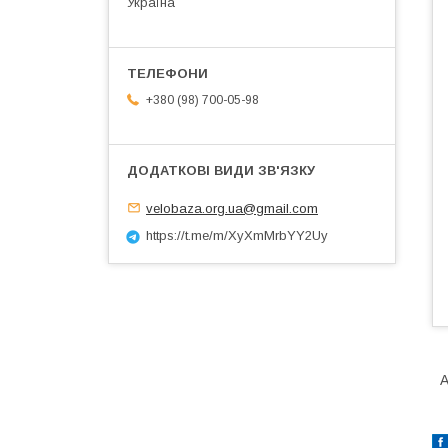
Україна
+380 (98) 700-05-98
velobaza.org.ua@gmail.com
https://t.me/m/XyXmMrbYY2Uy
A