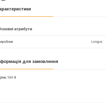
арактеристики
Основні атрибути
иробник
Longus
нформація для замовлення
іна:
560 ₴