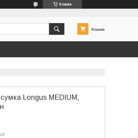
Кошик
Кошик
 сумка Longus MEDIUM,
рн
19