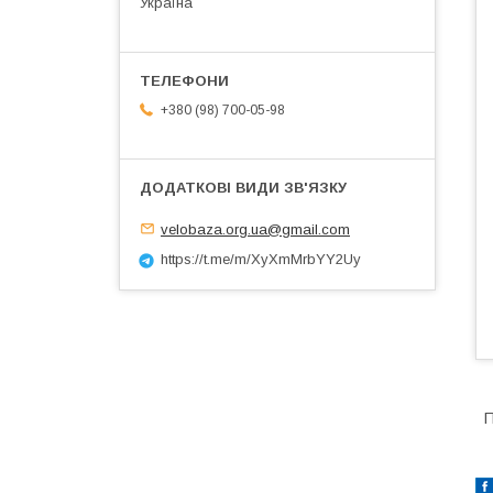
Україна
+380 (98) 700-05-98
velobaza.org.ua@gmail.com
https://t.me/m/XyXmMrbYY2Uy
П