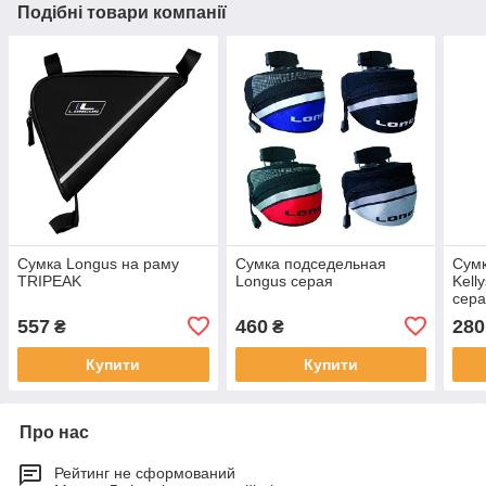
Подібні товари компанії
Сумка Longus на раму
Сумка подседельная
Сум
TRIPEAK
Longus серая
Kell
сер
557
460
280
₴
₴
Купити
Купити
Про нас
Рейтинг не сформований