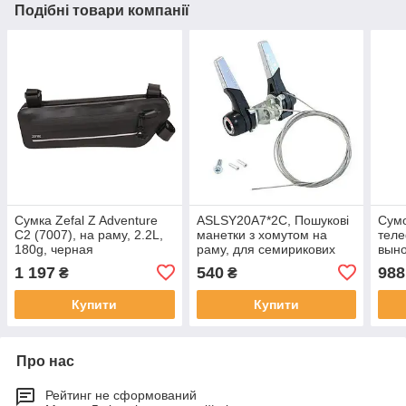
Подібні товари компанії
Сумка Zefal Z Adventure
ASLSY20A7*2C, Пошукові
Сумо
C2 (7007), на раму, 2.2L,
манетки з хомутом на
теле
180g, черная
раму, для семирикових
выно
трансмісій (2/7 speed).
1 197
540
988
₴
₴
Купити
Купити
Про нас
Рейтинг не сформований