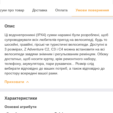
дгуки про товар
Доставка
Оплата
Умови повернення
Опис
Ці водонепроникні (IPX4) сумки нарамні були розроблені, щоб
супроводжувати всіх любителів пригод на велосипеді, будь то
шосейні, гравійні, гірські чи туристичні велосипеди. Доступні в
3 розмірах, Z Adventure C2, C3 і C4 можна встановити на всі
велосипеди завдяки знімним і регульованим ремінцям. Обєму
достатньо, щоб носити куртку, крім ремонтного набору,
телефону, акумулятора, пари рукавичок... Розмір слід
вибирати відповідно до ваших потреб, а також відповідно до
простору всередині вашої рами.
Приховати
Характеристики
Основні атрибути