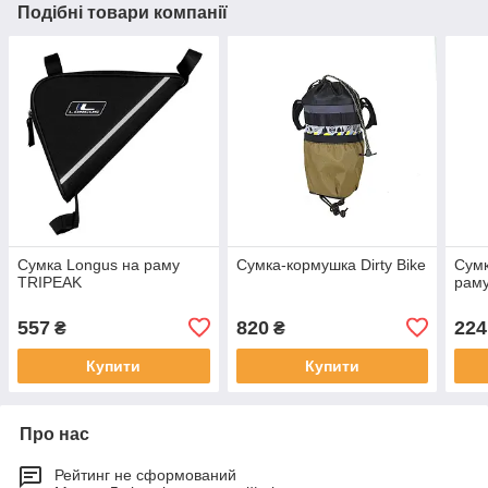
Подібні товари компанії
Сумка Longus на раму
Сумка-кормушка Dirty Bike
Сумк
TRIPEAK
раму
557
820
224
₴
₴
Купити
Купити
Про нас
Рейтинг не сформований