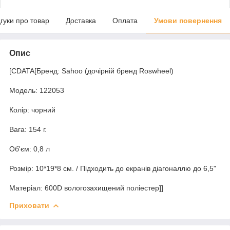
дгуки про товар
Доставка
Оплата
Умови повернення
Опис
[CDATA[Бренд: Sahoo (дочірній бренд Roswheel)
Модель: 122053
Колір: чорний
Вага: 154 г.
Об'єм: 0,8 л
Розмір: 10*19*8 см. / Підходить до екранів діагоналлю до 6,5"
Матеріал: 600D вологозахищений поліестер]]
Приховати